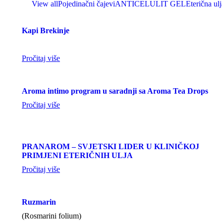
View all
Pojedinačni čajevi
ANTICELULIT GEL
Eterična ulj
Kapi Brekinje
Pročitaj više
Aroma intimo program u saradnji sa Aroma Tea Drops
Pročitaj više
PRANAROM – SVJETSKI LIDER U KLINIČKOJ
PRIMJENI ETERIČNIH ULJA
Pročitaj više
Ruzmarin
(Rosmarini folium)