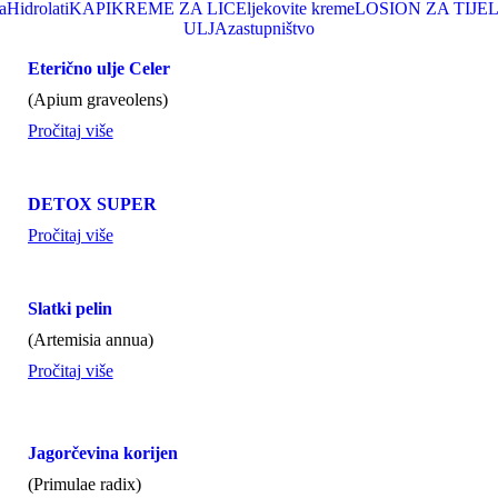
a
Hidrolati
KAPI
KREME ZA LICE
ljekovite kreme
LOSION ZA TIJE
ULJA
zastupništvo
Eterično ulje Celer
(Apium graveolens)
Pročitaj više
DETOX SUPER
Pročitaj više
Slatki pelin
(Artemisia annua)
Pročitaj više
Jagorčevina korijen
(Primulae radix)