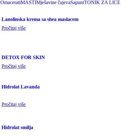
LO
macerati
MASTI
Mješavine čajeva
Sapuni
TONIK ZA LICE
Lanolinska krema sa shea maslacem
Pročitaj više
DETOX FOR SKIN
Pročitaj više
Hidrolat Lavanda
Pročitaj više
Hidrolat smilja