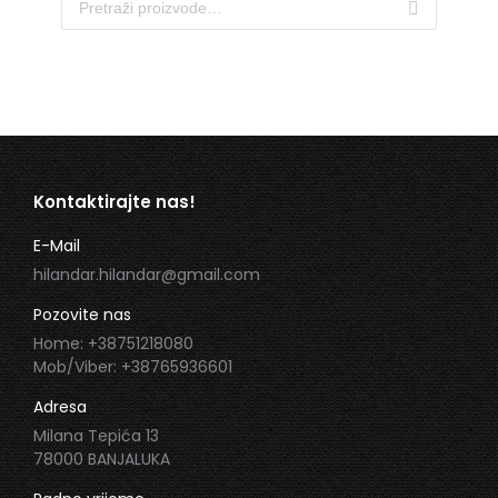
Kontaktirajte nas!
E-Mail
hilandar.hilandar@gmail.com
Pozovite nas
Home: +38751218080
Mob/Viber: +38765936601
Adresa
Milana Tepića 13
78000 BANJALUKA