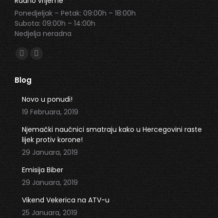
Radno vrijeme
Ponedjeljak – Petak: 09:00h – 18:00h
Subota: 09:00h – 14:00h
Nedjelja neradna
Find us on:
Facebook
Instagram
page
page
Blog
opens
opens
in
in
Novo u ponudi!
new
new
19 Februara, 2019
window
window
Njemački naučnici smatraju kako u Hercegovini raste
lijek protiv korone!
29 Januara, 2019
Emisija Biber
29 Januara, 2019
Vikend Vekerica na ATV-u
25 Januara, 2019