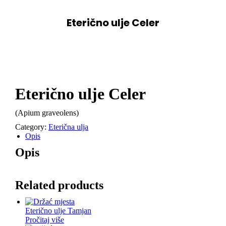
Eterično ulje Celer
You are here:
Eterično ulje Celer
(Apium graveolens)
Category:
Eterična ulja
Opis
Opis
Related products
Eterično ulje Tamjan
Pročitaj više