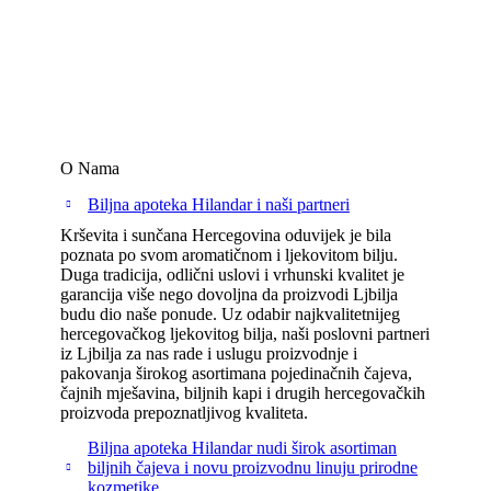
O Nama
Biljna apoteka Hilandar i naši partneri
Krševita i sunčana Hercegovina oduvijek je bila
poznata po svom aromatičnom i ljekovitom bilju.
Duga tradicija, odlični uslovi i vrhunski kvalitet je
garancija više nego dovoljna da proizvodi Ljbilja
budu dio naše ponude. Uz odabir najkvalitetnijeg
hercegovačkog ljekovitog bilja, naši poslovni partneri
iz Ljbilja za nas rade i uslugu proizvodnje i
pakovanja širokog asortimana pojedinačnih čajeva,
čajnih mješavina, biljnih kapi i drugih hercegovačkih
proizvoda prepoznatljivog kvaliteta.
Biljna apoteka Hilandar nudi širok asortiman
biljnih čajeva i novu proizvodnu linuju prirodne
kozmetike