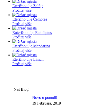
Eterično ulje Žalfija
Pročitaj više
Eterično ulje Čempres
Pročitaj više
Euterično ulje Eukaliptus
Pročitaj više
Eterično ulje Mandarina
Pročitaj više
Eterično ulje Limun
Pročitaj više
Naš Blog
Novo u ponudi!
19 Februara, 2019