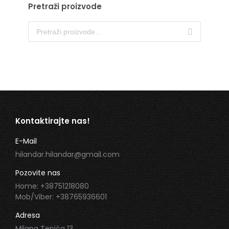
Pretraži proizvode
Kontaktirajte nas!
E-Mail
hilandar.hilandar@gmail.com
Pozovite nas
Home: +38751218080
Mob/Viber: +38765936601
Adresa
Milana Tepića 13