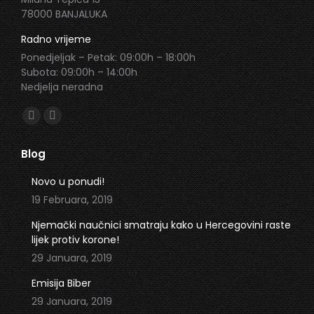
78000 BANJALUKA
Radno vrijeme
Ponedjeljak – Petak: 09:00h – 18:00h
Subota: 09:00h – 14:00h
Nedjelja neradna
Find us on:
Facebook
Instagram
page
page
Blog
opens
opens
in
in
Novo u ponudi!
new
new
19 Februara, 2019
window
window
Njemački naučnici smatraju kako u Hercegovini raste
lijek protiv korone!
29 Januara, 2019
Emisija Biber
29 Januara, 2019