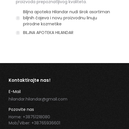
proizvoda prepoznatljivog kvaliteta.
Biljna apoteka Hilandar nudi širok asortiman
biljnih čajeva i novu proizvodnu linuju
prirodne kozmetike
BILJNA APOTEKA HILANDAR
Kontaktirajte nas!
E-Mail
hilandar.hilandar@gmail.com
Pozovite nas
Home: +38751218080
Mob/Viber: +38765936601