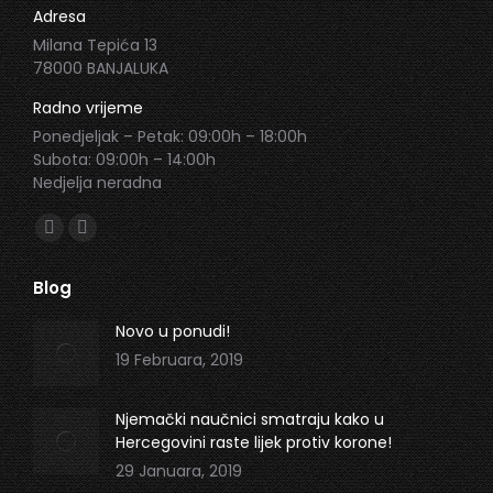
Adresa
Milana Tepića 13
78000 BANJALUKA
Radno vrijeme
Ponedjeljak – Petak: 09:00h – 18:00h
Subota: 09:00h – 14:00h
Nedjelja neradna
Find us on:
Facebook
Instagram
page
page
Blog
opens
opens
in
in
Novo u ponudi!
new
new
19 Februara, 2019
window
window
Njemački naučnici smatraju kako u
Hercegovini raste lijek protiv korone!
29 Januara, 2019