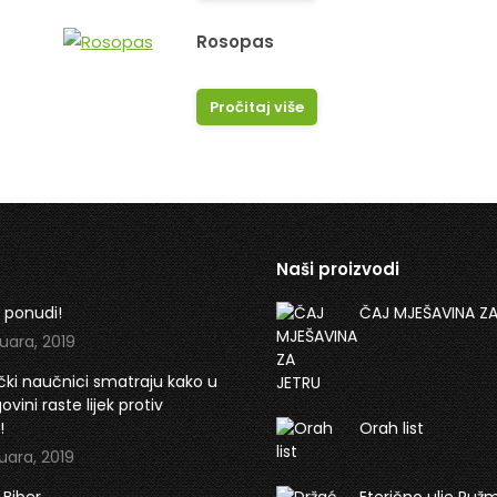
Rosopas
Pročitaj više
Naši proizvodi
 ponudi!
ČAJ MJEŠAVINA ZA
uara, 2019
ki naučnici smatraju kako u
vini raste lijek protiv
!
Orah list
uara, 2019