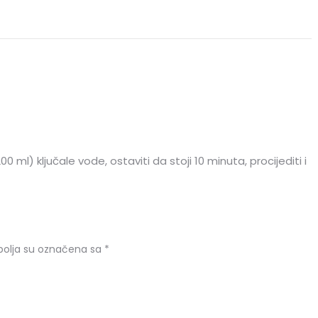
0 ml) ključale vode, ostaviti da stoji 10 minuta, procijediti i
olja su označena sa
*