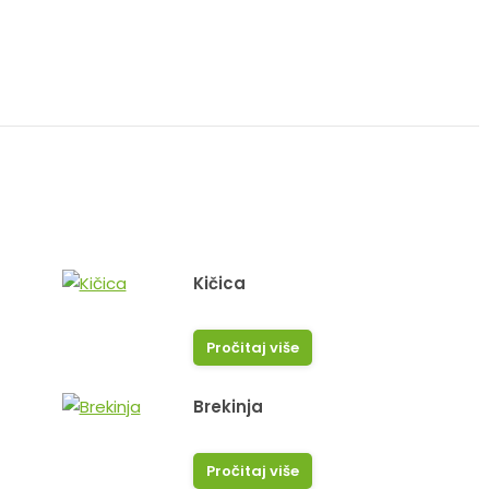
Kičica
Pročitaj više
Brekinja
Pročitaj više