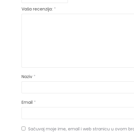
Vaša recenzija:
*
Naziv
*
Email
*
Sačuvaj moje ime, email i web stranicu u ovom b