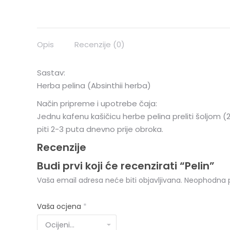
Opis
Recenzije (0)
Sastav:
Herba pelina (Absinthii herba)
Način pripreme i upotrebe čaja:
Jednu kafenu kašičicu herbe pelina preliti šoljom (20
piti 2-3 puta dnevno prije obroka.
Recenzije
Budi prvi koji će recenzirati “Pelin”
Vaša email adresa neće biti objavljivana.
Neophodna p
Vaša ocjena
*