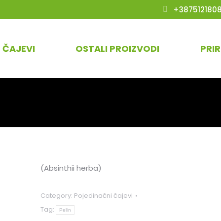
+387512180
ČAJEVI
OSTALI PROIZVODI
PRI
(Absinthii herba)
Category:
Pojedinačni čajevi
Tag:
Pelin