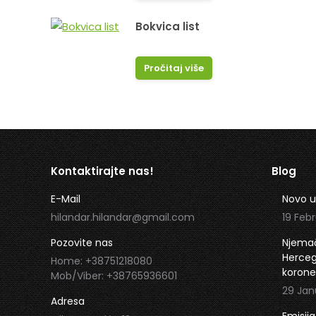
Bokvica list
Pročitaj više
Kontaktirajte nas!
Blog
E-Mail
Novo u
hilandar.hilandar@gmail.com
19 Febr
Pozovite nas
Njemač
Hercego
Home: +38751218080
korone
Mob/Viber: +38765936601
29 Jan
Adresa