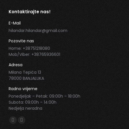
Kontaktirajte nas!
E-Mail
hilandar.hilandar@gmail.com
Pozovite nas
Home: +38751218080
Mob/Viber: +38765936601
Adresa
Milana Tepića 13
78000 BANJALUKA
Radno vrijeme
Ponedjeljak – Petak: 09:00h – 18:00h
Subota: 09:00h – 14:00h
Nedjelja neradna
Find us on:
Facebook
Instagram