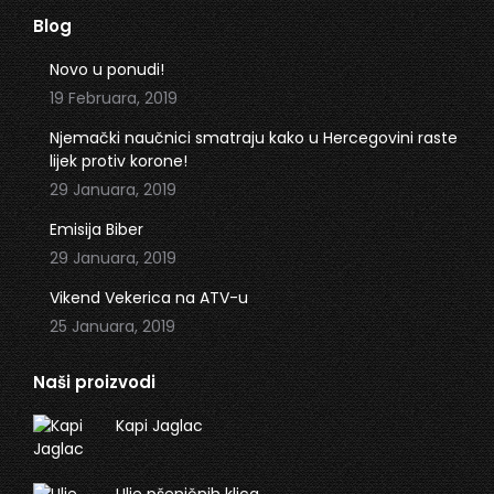
page
page
Blog
opens
opens
in
in
Novo u ponudi!
new
new
19 Februara, 2019
window
window
Njemački naučnici smatraju kako u Hercegovini raste
lijek protiv korone!
29 Januara, 2019
Emisija Biber
29 Januara, 2019
Vikend Vekerica na ATV-u
25 Januara, 2019
Naši proizvodi
Kapi Jaglac