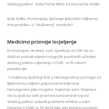
slatkog pelina”, kaže Petar Mihić za Deutsche Welle.
Ipak, koliko fitoterapija, liječenje ljekovitim biljkama,
ima podršku i u “službenoj” medicini?
Medicina priznaje iscjeljenje
Dr.med.spec Andrea Jurić izjavila je za DW da su
doktori postali svjesni mogućih pozitivnih učinaka
slatkog pelina u liječenju COVID -a 19 tokom
pandemije.
“U habitusu ljudi koji žive u Hercegovini je potraga za
lijekovima u biljnim pripravcima kojima je
Hercegovina jako bogata. Svjestan sam činjenice
da su ljudi sa ovih prostora konzumirali čaj od
slatkog pelina i prijavili pozitivne efekte u svim
fazama COVID-a. 19 da bi bilo vrlo korisno provesti