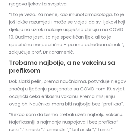
njegova ljekovita svojstva.
“I to je veza. Za mene, kao imunofarmakologa, to je
još lakše razumjeti i može se vidjeti da svi lijekovi koji
djeluju na uzrok malarije uspješno djeluju i na COVID
19. Budimo jasni, to nije specifičan lijek, ali to je
specifično nespecifično – pa ima određeni učinak “,
zaključuje prof. Dr Karamehić.
Trebamo najbolje, a ne vakcinu sa
prefiksom
Dok slatki pelin, prema naučnicima, potvrđuje njegov
značaj u liječenju pacijenata sa COVID -om 19. svijet
očajnički čeka efikasnu vakcinu. Prema mišljenju
ovog bh. Naučnika, mora biti najbolje bez “prefiksa”.
“Rekao sam da bismo trebali uzeti najbolju vakcinu.
Najefikasniji, s najmanje nuspojava i bez prefiksa”
ruski “,” kineski “,” američki “,” britanski “,” turski “…