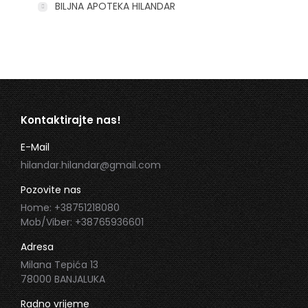
BILJNA APOTEKA HILANDAR
Kontaktirajte nas!
E-Mail
hilandar.hilandar@gmail.com
Pozovite nas
Home: +38751218080
Mob/Viber: +38765936601
Adresa
Milana Tepića 13
78000 BANJALUKA
Radno vrijeme