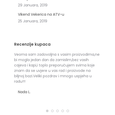
29 Januara, 2019
Vikend Vekerica na ATV-u
25 Januara, 2019
Recenzije kupaca
sto
Veoma sam zadovoljna s vasim proizvodima,ne
Toplo p
to I
bi mogla jedan dan da zamislim,bez vasih
svima i 
cajeva i kapi,i toplo preporučujem svima koje
Arian
znam da se uvjere u vas rad i proizvode na
biljnoj bazi.Veliki pozdrav i mnogo uspjeha u
radu!!!
Nada L.