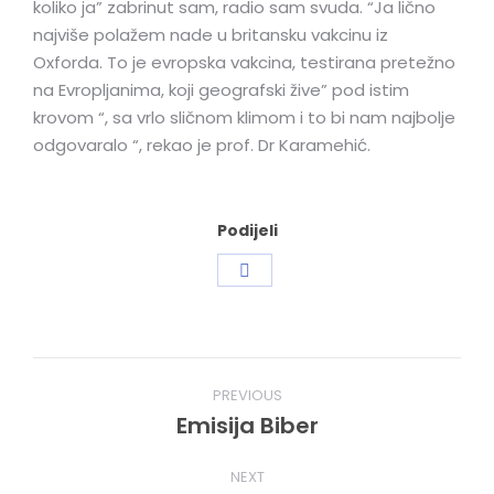
koliko ja” zabrinut sam, radio sam svuda. “Ja lično
najviše polažem nade u britansku vakcinu iz
Oxforda. To je evropska vakcina, testirana pretežno
na Evropljanima, koji geografski žive” pod istim
krovom “, sa vrlo sličnom klimom i to bi nam najbolje
odgovaralo “, rekao je prof. Dr Karamehić.
Podijeli
Share
on
Facebook
Post
PREVIOUS
navigation
Emisija Biber
Previous
post:
NEXT