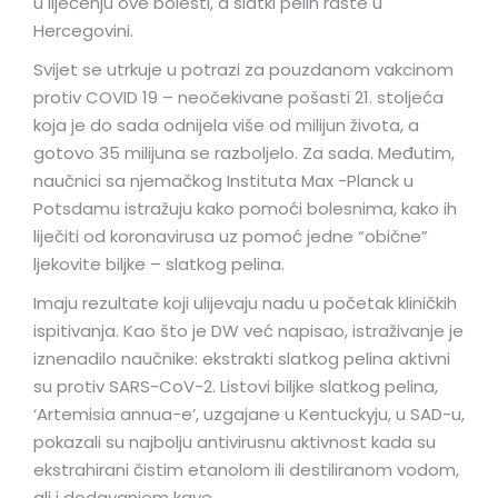
u liječenju ove bolesti, a slatki pelin raste u
Hercegovini.
Svijet se utrkuje u potrazi za pouzdanom vakcinom
protiv COVID 19 – neočekivane pošasti 21. stoljeća
koja je do sada odnijela više od milijun života, a
gotovo 35 milijuna se razboljelo. Za sada. Međutim,
naučnici sa njemačkog Instituta Max -Planck u
Potsdamu istražuju kako pomoći bolesnima, kako ih
liječiti od koronavirusa uz pomoć jedne “obične”
ljekovite biljke – slatkog pelina.
Imaju rezultate koji ulijevaju nadu u početak kliničkih
ispitivanja. Kao što je DW već napisao, istraživanje je
iznenadilo naučnike: ekstrakti slatkog pelina aktivni
su protiv SARS-CoV-2. Listovi biljke slatkog pelina,
‘Artemisia annua-e’, uzgajane u Kentuckyju, u SAD-u,
pokazali su najbolju antivirusnu aktivnost kada su
ekstrahirani čistim etanolom ili destiliranom vodom,
ali i dodavanjem kave.