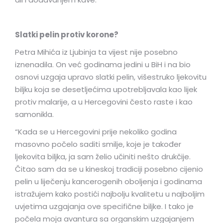
Slatki pelin protiv korone?
Petra Mihića iz Ljubinja ta vijest nije posebno
iznenadila. On već godinama jedini u BiH i na bio
osnovi uzgaja upravo slatki pelin, višestruko ljekovitu
biljku koja se desetljećima upotrebljavala kao lijek
protiv malarije, a u Hercegovini često raste i kao
samonikla.
“Kada se u Hercegovini prije nekoliko godina
masovno počelo saditi smilje, koje je također
ljekovita biljka, ja sam želio učiniti nešto drukčije.
Čitao sam da se u kineskoj tradiciji posebno cijenio
pelin u liječenju kancerogenih oboljenja i godinama
istražujem kako postići najbolju kvalitetu u najboljim
uvjetima uzgajanja ove specifične biljke. I tako je
počela moja avantura sa organskim uzgajanjem