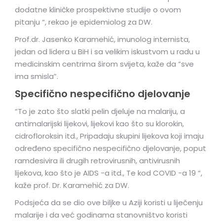
dodatne kliničke prospektivne studije o ovom
pitanju “, rekao je epidemiolog za DW.
Prof.dr. Jasenko Karamehić, imunolog internista,
jedan od lidera u BiH i sa velikim iskustvom u radu u
medicinskim centrima širom svijeta, kaže da “sve
ima smisla”.
Specifično nespecifično djelovanje
“To je zato što slatki pelin djeluje na malariju, a
antimalarijski lijekovi, lijekovi kao što su klorokin,
cidrofloroksin itd., Pripadaju skupini lijekova koji imaju
određeno specifično nespecifično djelovanje, poput
ramdesivira ili drugih retrovirusnih, antivirusnih
lijekova, kao što je AIDS -a itd., Te kod COVID -a 19 “,
kaže prof. Dr. Karamehić za DW.
Podsjeća da se dio ove biljke u Aziji koristi u liječenju
malarije i da već godinama stanovništvo koristi