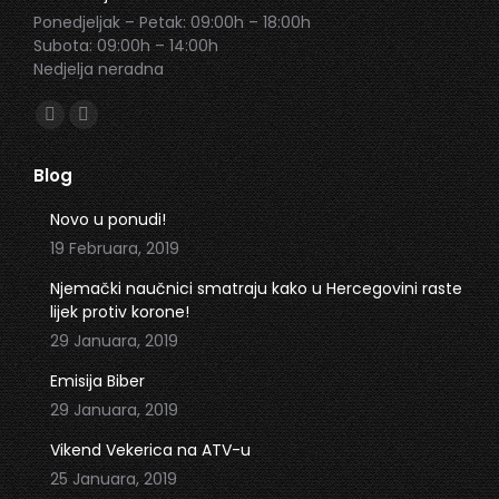
Ponedjeljak – Petak: 09:00h – 18:00h
Subota: 09:00h – 14:00h
Nedjelja neradna
Find us on:
Facebook
Instagram
page
page
Blog
opens
opens
in
in
Novo u ponudi!
new
new
19 Februara, 2019
window
window
Njemački naučnici smatraju kako u Hercegovini raste
lijek protiv korone!
29 Januara, 2019
Emisija Biber
29 Januara, 2019
Vikend Vekerica na ATV-u
25 Januara, 2019