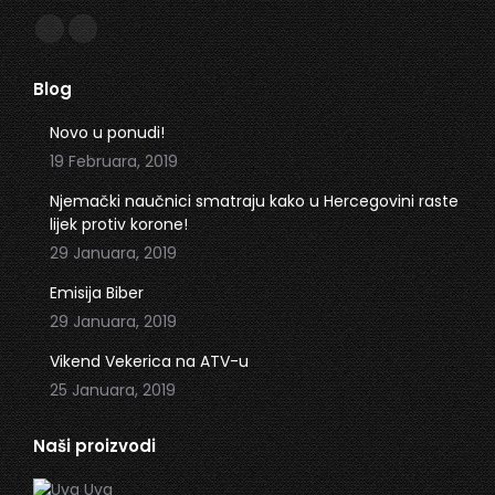
Find us on:
Facebook
Instagram
page
page
Blog
opens
opens
in
in
Novo u ponudi!
new
new
19 Februara, 2019
window
window
Njemački naučnici smatraju kako u Hercegovini raste
lijek protiv korone!
29 Januara, 2019
Emisija Biber
29 Januara, 2019
Vikend Vekerica na ATV-u
25 Januara, 2019
Naši proizvodi
Uva