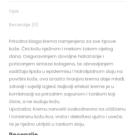
Opis
Recenzije (0)
Prirodna blaga krema namjenjena za sve tipove
kože. Čini kožu nježnom i mekom tokom cijelog
dana. Osiguravanjem dovoljne hidratacije i
poticanjem sinteze kolagena, te obnavljanjem
sadržaja lipida u epidermisu i hidrolipidnom sloju na
površini kože, ova izrazito hranjiva krema daje mlađi,
zdraviji i svježiji izgled. Najbolji efekat kreme je u
kombinaciji sa prirodnim sapunom i tonikom koji
čiste, a ne isušuju kožu.
Upotreba: Kremu nanositi svakodnevno na očišćenu
i toniziranu kožu lica, vrata i dekoltea ujutro i uveče,
te je nježno utrljati u tankom sloju.
Recenzije