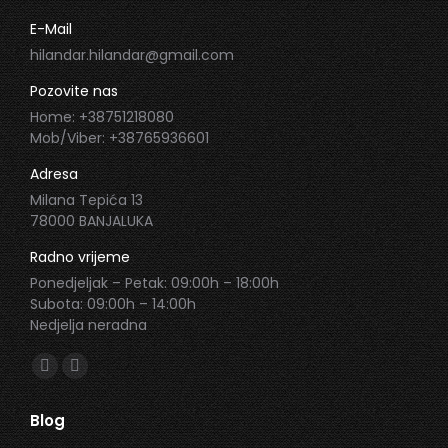
E-Mail
hilandar.hilandar@gmail.com
Pozovite nas
Home: +38751218080
Mob/Viber: +38765936601
Adresa
Milana Tepića 13
78000 BANJALUKA
Radno vrijeme
Ponedjeljak – Petak: 09:00h – 18:00h
Subota: 09:00h – 14:00h
Nedjelja neradna
Find us on:
Facebook
Instagram
page
page
Blog
opens
opens