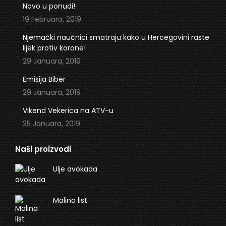
in
in
Novo u ponudi!
new
new
19 Februara, 2019
window
window
Njemački naučnici smatraju kako u Hercegovini raste
lijek protiv korone!
29 Januara, 2019
Emisija Biber
29 Januara, 2019
Vikend Vekerica na ATV-u
25 Januara, 2019
Naši proizvodi
Ulje avokada
Malina list