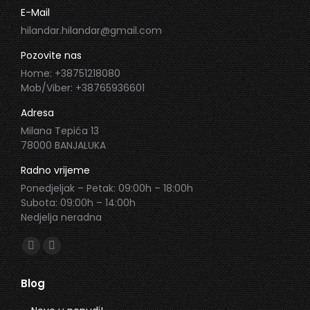
E-Mail
hilandar.hilandar@gmail.com
Pozovite nas
Home: +38751218080
Mob/Viber: +38765936601
Adresa
Milana Tepića 13
78000 BANJALUKA
Radno vrijeme
Ponedjeljak – Petak: 09:00h – 18:00h
Subota: 09:00h – 14:00h
Nedjelja neradna
Find us on:
Facebook
Instagram
page
page
Blog
opens
opens
in
in