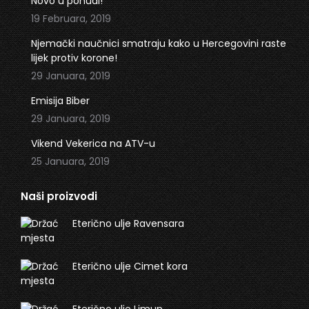
Novo u ponudi!
new
new
19 Februara, 2019
window
window
Njemački naučnici smatraju kako u Hercegovini raste
lijek protiv korone!
29 Januara, 2019
Emisija Biber
29 Januara, 2019
Vikend Vekerica na ATV-u
25 Januara, 2019
Naši proizvodi
Eterično ulje Ravensara
Eterično ulje Cimet kora