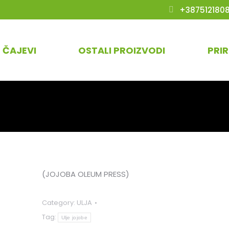
+387512180
ČAJEVI
OSTALI PROIZVODI
PRI
(JOJOBA OLEUM PRESS)
Category:
ULJA
Tag:
Ulje jojobe