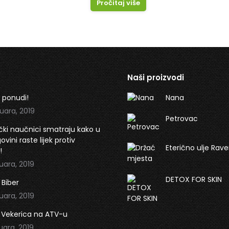
Pročitaj više
Naši proizvodi
 ponudi!
Nana
uara, 2019
Petrovac
ki naučnici smatraju kako u
vini raste lijek protiv
Eterično ulje Rav
!
uara, 2019
DETOX FOR SKIN
 Biber
uara, 2019
 Vekerica na ATV-u
uara, 2019