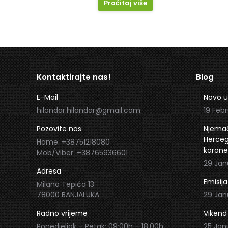
Pročitaj više
Kontaktirajte nas!
Blog
E-Mail
Novo u
hilandar.hilandar@gmail.com
19 Febr
Pozovite nas
Njemač
Hercego
Home: +38751218080
korone
Mob/Viber: +38765936601
29 Jan
Adresa
Emisija
Milana Tepića 13
78000 BANJALUKA
29 Jan
Radno vrijeme
Vikend
Ponedjeljak – Petak: 09:00h – 18:00h
25 Jan