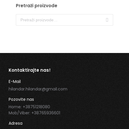
Pretraži proizvode
Kontaktirajte nas!
E-Mail
hilandar.hilandar@gmail.com
Pozovite nas
Home: +38751218080
Mob/Viber: +38765936601
Adresa