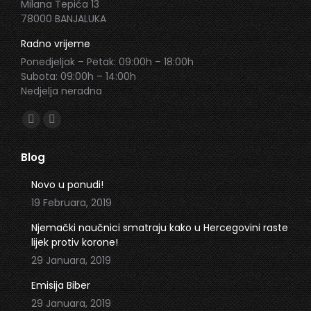
Milana Tepića 13
78000 BANJALUKA
Radno vrijeme
Ponedjeljak – Petak: 09:00h – 18:00h
Subota: 09:00h – 14:00h
Nedjelja neradna
Find us on:
Facebook
Instagram
page
page
Blog
opens
opens
in
in
Novo u ponudi!
new
new
19 Februara, 2019
window
window
Njemački naučnici smatraju kako u Hercegovini raste
lijek protiv korone!
29 Januara, 2019
Emisija Biber
29 Januara, 2019