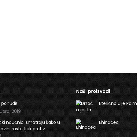
Naši proizvodi
 ponudi!
Eterično ulje Pal
uara, 2019
ki naučnici smatraju kako u
Ehinacea
vini raste lijek protiv
!