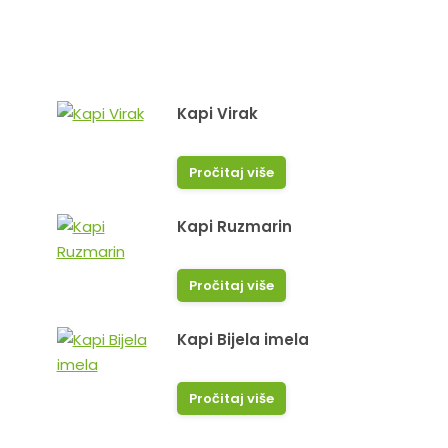
Kapi Virak
Pročitaj više
Kapi Ruzmarin
Pročitaj više
vale!
Sve pohvale za apoteku. Zadovo
sto postoje. Sve sto smo uzeli bi
Kapi Bijela imela
ucinkovito I zaista izljeceno.
Almedina P.
Pročitaj više
Dijana C.