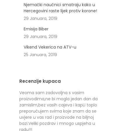
Njemački naučnici smatraju kako u
Hercegovini raste lijek protiv korone!
29 Januara, 2019
Emisija Biber
29 Januara, 2019
Vikend Vekerica na ATV-u
25 Januara, 2019
Recenzije kupaca
ljstvo je
Veoma sam zadovoljna s vasim
Toplo preporu
lo je
proizvodima,ne bi mogla jedan dan da
Hilandar svima
zamislim,bez vasih cajeva i kapi,i toplo
Ariana V.Č.
preporučujem svima koje znam da se
uvjere u vas rad i proizvode na biljnoj
bazi.Veliki pozdrav i mnogo uspjeha u
radu!!!