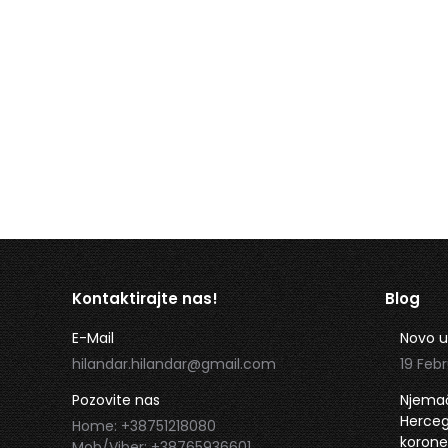
Kontaktirajte nas!
Blog
E-Mail
Novo u
hilandar.hilandar@gmail.com
19 Febr
Pozovite nas
Njemač
Hercego
Home: +38751218080
korone
Mob/Viber: +38765936601