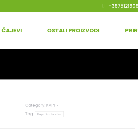
+387512180
ČAJEVI
OSTALI PROIZVODI
PRI
Category:
KAPI
Tag:
Kapi Smokva list