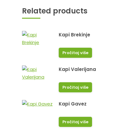
Related products
Kapi Brekinje
Pročitaj više
Kapi Valerijana
Pročitaj više
Hvala puno na stručnosti i
Sve poh
profesionalnosti sve preporuke za vas.
Kapi Gavez
Pročitaj više
Dragana B.