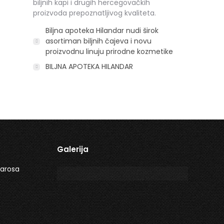
biljnih kapi i drugih hercegovačkih
proizvoda prepoznatljivog kvaliteta.
Biljna apoteka Hilandar nudi širok
asortiman biljnih čajeva i novu
proizvodnu linuju prirodne kozmetike
BILJNA APOTEKA HILANDAR
Galerija
marosa