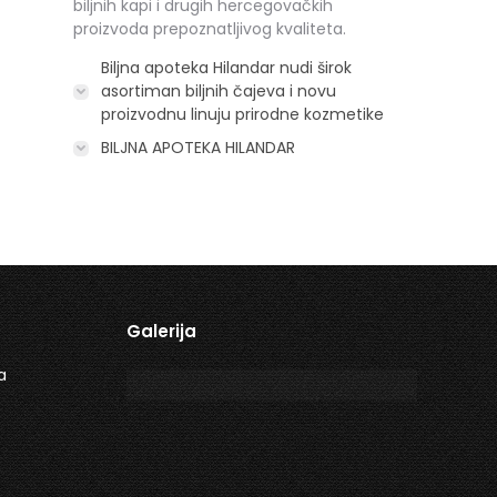
biljnih kapi i drugih hercegovačkih
proizvoda prepoznatljivog kvaliteta.
Biljna apoteka Hilandar nudi širok
asortiman biljnih čajeva i novu
proizvodnu linuju prirodne kozmetike
BILJNA APOTEKA HILANDAR
Galerija
a