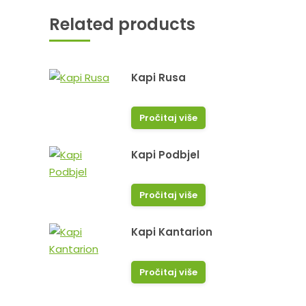
Related products
Kapi Rusa
Pročitaj više
Kapi Podbjel
Pročitaj više
Hvala puno na stručnosti i
Sve poh
profesionalnosti sve preporuke za vas.
Kapi Kantarion
Pročitaj više
Dragana B.