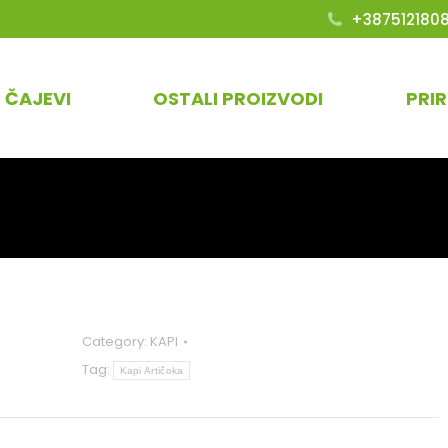
+387512180
ČAJEVI
OSTALI PROIZVODI
PRI
Category:
KAPI
Tag:
Kapi Artičoka