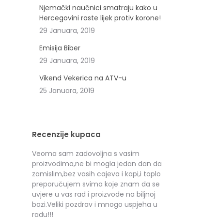
Njemački naučnici smatraju kako u
Hercegovini raste lijek protiv korone!
29 Januara, 2019
Emisija Biber
29 Januara, 2019
Vikend Vekerica na ATV-u
25 Januara, 2019
Recenzije kupaca
ljstvo je
Veoma sam zadovoljna s vasim
Toplo preporu
lo je
proizvodima,ne bi mogla jedan dan da
Hilandar svima
zamislim,bez vasih cajeva i kapi,i toplo
Ariana V.Č.
preporučujem svima koje znam da se
uvjere u vas rad i proizvode na biljnoj
bazi.Veliki pozdrav i mnogo uspjeha u
radu!!!