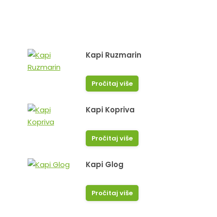
Kapi Ruzmarin
Pročitaj više
Kapi Kopriva
Pročitaj više
vale!
Sve pohvale za apoteku. Zadovo
sto postoje. Sve sto smo uzeli bi
Kapi Glog
ucinkovito I zaista izljeceno.
Almedina P.
Pročitaj više
Dijana C.