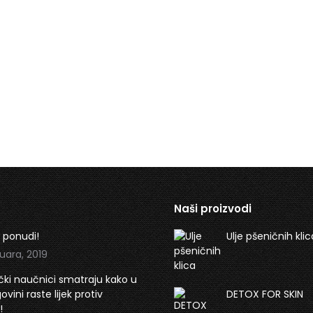
Naši proizvodi
 ponudi!
Ulje pšeničnih klic
uara, 2019
ki naučnici smatraju kako u
vini raste lijek protiv
DETOX FOR SKIN
!