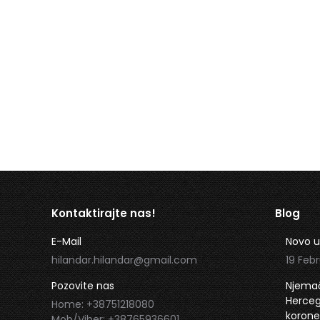
Kontaktirajte nas!
Blog
E-Mail
Novo u
hilandar.hilandar@gmail.com
19 Febr
Pozovite nas
Njemač
Hercego
Home: +38751218080
korone
Mob/Viber: +38765936601