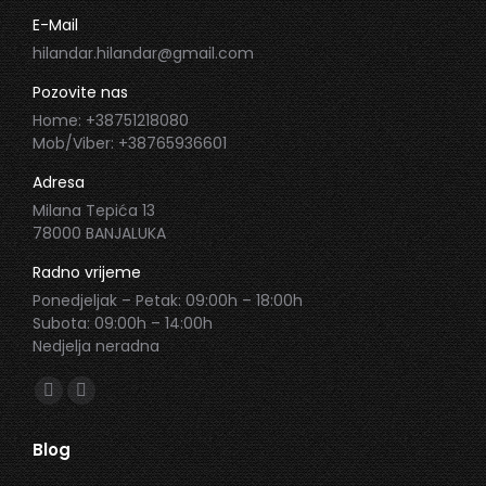
E-Mail
hilandar.hilandar@gmail.com
Pozovite nas
Home: +38751218080
Mob/Viber: +38765936601
Adresa
Milana Tepića 13
78000 BANJALUKA
Radno vrijeme
Ponedjeljak – Petak: 09:00h – 18:00h
Subota: 09:00h – 14:00h
Nedjelja neradna
Find us on:
Facebook
Instagram
page
page
Blog
opens
opens