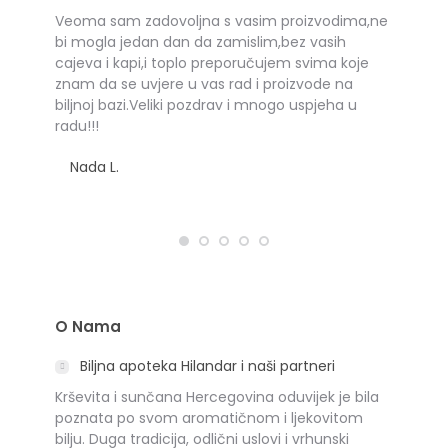
sto
Veoma sam zadovoljna s vasim proizvodima,ne
Toplo p
to I
bi mogla jedan dan da zamislim,bez vasih
svima i 
cajeva i kapi,i toplo preporučujem svima koje
Arian
znam da se uvjere u vas rad i proizvode na
biljnoj bazi.Veliki pozdrav i mnogo uspjeha u
radu!!!
Nada L.
O Nama
Biljna apoteka Hilandar i naši partneri
Krševita i sunčana Hercegovina oduvijek je bila
poznata po svom aromatičnom i ljekovitom
bilju. Duga tradicija, odlični uslovi i vrhunski