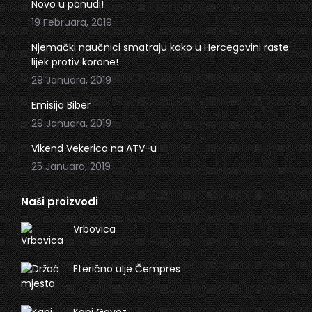
in
in
Novo u ponudi!
new
new
19 Februara, 2019
window
window
Njemački naučnici smatraju kako u Hercegovini raste
lijek protiv korone!
29 Januara, 2019
Emisija Biber
29 Januara, 2019
Vikend Vekerica na ATV-u
25 Januara, 2019
Naši proizvodi
Vrbovica
Eterično ulje Čempres