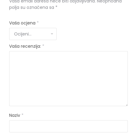
Vaša email adresa neće biti objavljivana.
Neophodna
polja su označena sa
*
Vaša ocjena
*
Vaša recenzija:
*
Naziv
*