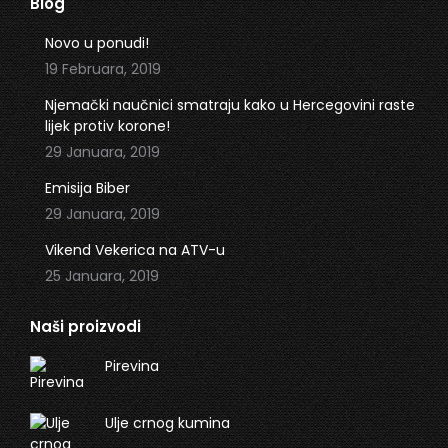
Blog
opens
opens
in
in
Novo u ponudi!
new
new
19 Februara, 2019
window
window
Njemački naučnici smatraju kako u Hercegovini raste
lijek protiv korone!
29 Januara, 2019
Emisija Biber
29 Januara, 2019
Vikend Vekerica na ATV-u
25 Januara, 2019
Naši proizvodi
Pirevina
Ulje crnog kumina