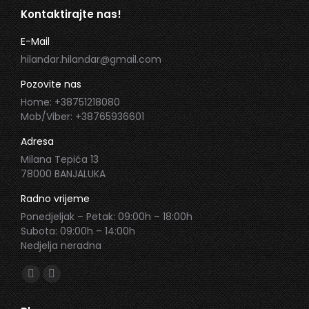
Kontaktirajte nas!
E-Mail
hilandar.hilandar@gmail.com
Pozovite nas
Home: +38751218080
Mob/Viber: +38765936601
Adresa
Milana Tepića 13
78000 BANJALUKA
Radno vrijeme
Ponedjeljak – Petak: 09:00h – 18:00h
Subota: 09:00h – 14:00h
Nedjelja neradna
Find us on:
Facebook
Instagram
page
page