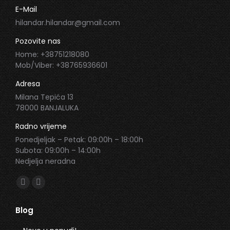
E-Mail
hilandar.hilandar@gmail.com
Pozovite nas
Home: +38751218080
Mob/Viber: +38765936601
Adresa
Milana Tepića 13
78000 BANJALUKA
Radno vrijeme
Ponedjeljak – Petak: 09:00h – 18:00h
Subota: 09:00h – 14:00h
Nedjelja neradna
Find us on:
Facebook
Instagram
page
page
Blog
opens
opens
in
in