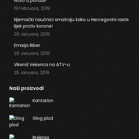
Novo u ponudi!
new
new
19 Februara, 2019
window
window
Njemački naučnici smatraju kako u Hercegovini raste
lijek protiv korone!
29 Januara, 2019
Emisija Biber
29 Januara, 2019
Vikend Vekerica na ATV-u
25 Januara, 2019
Naši proizvodi
Kantarion
Glog plod
Brekinja