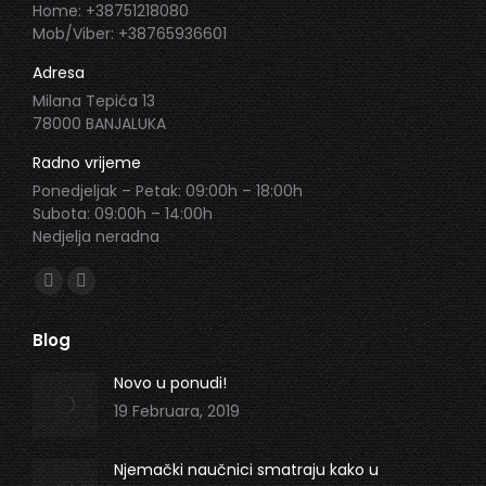
Home: +38751218080
Mob/Viber: +38765936601
Adresa
Milana Tepića 13
78000 BANJALUKA
Radno vrijeme
Ponedjeljak – Petak: 09:00h – 18:00h
Subota: 09:00h – 14:00h
Nedjelja neradna
Find us on:
Facebook
Instagram
page
page
Blog
opens
opens
in
in
Novo u ponudi!
new
new
19 Februara, 2019
window
window
Njemački naučnici smatraju kako u