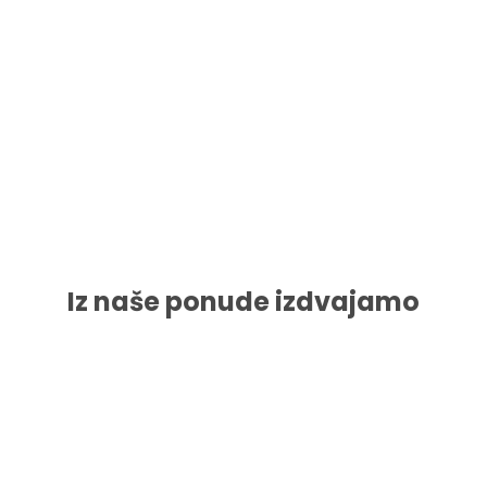
prorode u spoju tradicionalnih kvaliteta i
savremenih mogućnosti, napravljeno s puno
ljubavi i pažnje prema Vama i Vašim potrebama.
Pogledaj više
Iz naše ponude izdvajamo