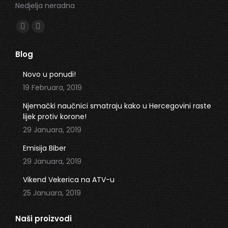
Nedjelja neradna
Find us on:
Facebook
Instagram
page
page
Blog
opens
opens
in
in
Novo u ponudi!
new
new
19 Februara, 2019
window
window
Njemački naučnici smatraju kako u Hercegovini raste
lijek protiv korone!
29 Januara, 2019
Emisija Biber
29 Januara, 2019
Vikend Vekerica na ATV-u
25 Januara, 2019
Naši proizvodi