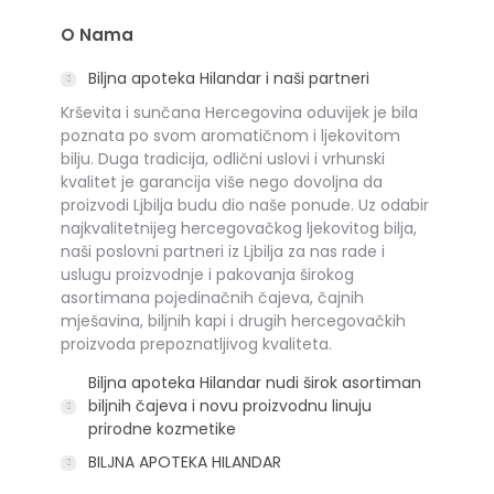
O Nama
Biljna apoteka Hilandar i naši partneri
Krševita i sunčana Hercegovina oduvijek je bila
poznata po svom aromatičnom i ljekovitom
bilju. Duga tradicija, odlični uslovi i vrhunski
kvalitet je garancija više nego dovoljna da
proizvodi Ljbilja budu dio naše ponude. Uz odabir
najkvalitetnijeg hercegovačkog ljekovitog bilja,
naši poslovni partneri iz Ljbilja za nas rade i
uslugu proizvodnje i pakovanja širokog
asortimana pojedinačnih čajeva, čajnih
mješavina, biljnih kapi i drugih hercegovačkih
proizvoda prepoznatljivog kvaliteta.
Biljna apoteka Hilandar nudi širok asortiman
biljnih čajeva i novu proizvodnu linuju
prirodne kozmetike
BILJNA APOTEKA HILANDAR