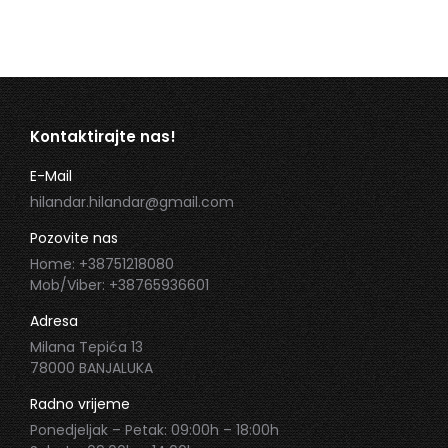
Kontaktirajte nas!
E-Mail
hilandar.hilandar@gmail.com
Pozovite nas
Home: +38751218080
Mob/Viber: +38765936601
Adresa
Milana Tepića 13
78000 BANJALUKA
Radno vrijeme
Ponedjeljak – Petak: 09:00h – 18:00h