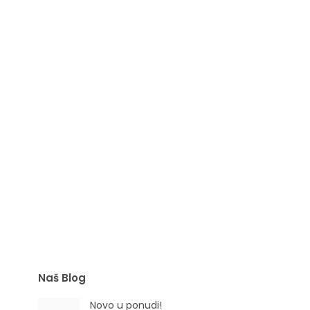
Eterično ulje Cedar crveni
(Juniperus virginiana L.)
Naš Blog
Novo u ponudi!