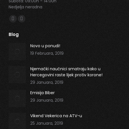
Subota: 09:00h – 14:00h
Nedjelja neradna
Find us on:
Facebook
Instagram
page
page
Blog
opens
opens
in
in
Novo u ponudi!
new
new
19 Februara, 2019
window
window
Njemački naučnici smatraju kako u
Hercegovini raste lijek protiv korone!
29 Januara, 2019
Emisija Biber
29 Januara, 2019
Vikend Vekerica na ATV-u
25 Januara, 2019