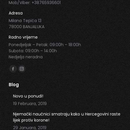
Mob/Viber: +38765936601
Adresa
Milana Tepića 13
78000 BANJALUKA
Radno vrijeme
Ponedjeljak – Petak: 09:00h – 18:00h
Subota: 09:00h – 14:00h
Nedjelja neradna
Find us on:
Facebook
Instagram
page
page
Blog
opens
opens
in
in
Novo u ponudi!
new
new
19 Februara, 2019
window
window
Njemački naučnici smatraju kako u Hercegovini raste
lijek protiv korone!
29 Januara, 2019