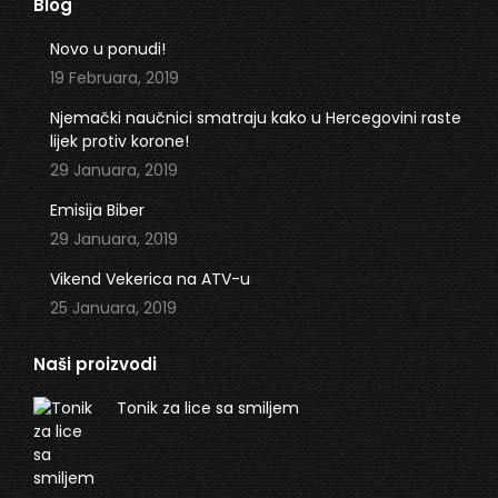
Blog
opens
opens
in
in
Novo u ponudi!
new
new
19 Februara, 2019
window
window
Njemački naučnici smatraju kako u Hercegovini raste
lijek protiv korone!
29 Januara, 2019
Emisija Biber
29 Januara, 2019
Vikend Vekerica na ATV-u
25 Januara, 2019
Naši proizvodi
Tonik za lice sa smiljem