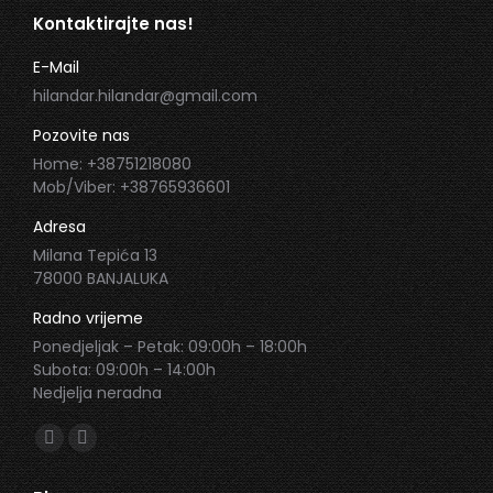
Kontaktirajte nas!
E-Mail
hilandar.hilandar@gmail.com
Pozovite nas
Home: +38751218080
Mob/Viber: +38765936601
Adresa
Milana Tepića 13
78000 BANJALUKA
Radno vrijeme
Ponedjeljak – Petak: 09:00h – 18:00h
Subota: 09:00h – 14:00h
Nedjelja neradna
Find us on:
Facebook
Instagram
page
page