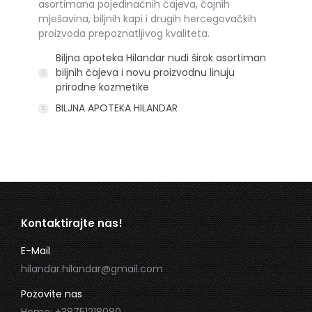
asortimana pojedinačnih čajeva, čajnih
mješavina, biljnih kapi i drugih hercegovačkih
proizvoda prepoznatljivog kvaliteta.
Biljna apoteka Hilandar nudi širok asortiman
biljnih čajeva i novu proizvodnu linuju
prirodne kozmetike
BILJNA APOTEKA HILANDAR
Kontaktirajte nas!
E-Mail
hilandar.hilandar@gmail.com
Pozovite nas