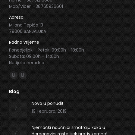
Home: +38751218080
Mob/Viber: +38765936601
Adresa
Milana Tepića 13
78000 BANJALUKA
Radno vrijeme
Ponedjeljak – Petak: 09:00h – 18:00h
Subota: 09:00h – 14:00h
Nedjelja neradna
Find us on:
Facebook
Instagram
page
page
Blog
opens
opens
in
in
Novo u ponudi!
new
new
19 Februara, 2019
window
window
Njemački naučnici smatraju kako u
Hercegovini raste lijek protiv korone!