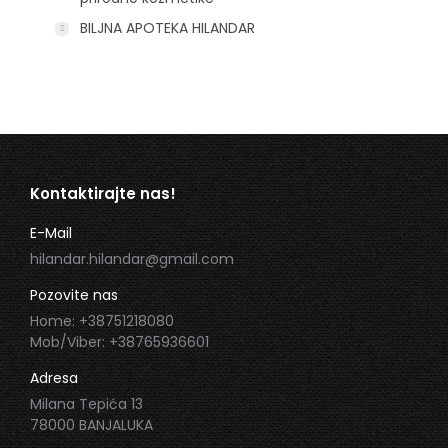
BILJNA APOTEKA HILANDAR
Kontaktirajte nas!
E-Mail
hilandar.hilandar@gmail.com
Pozovite nas
Home: +38751218080
Mob/Viber: +38765936601
Adresa
Milana Tepića 13
78000 BANJALUKA