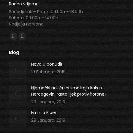
Radno vrijeme
Ponedjeljak – Petak: 09:00h – 18:00h
Subota: 09:00h – 14:00h
Nedjelja neradna
Find us on:
Facebook
Instagram
page
page
Blog
opens
opens
in
in
Novo u ponudi!
new
new
19 Februara, 2019
window
window
Njemački naučnici smatraju kako u
Hercegovini raste lijek protiv korone!
29 Januara, 2019
Emisija Biber
29 Januara, 2019