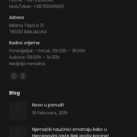
Home: +38751218080
Mob/Viber: +38765936601
Adresa
Milana Tepića 13
78000 BANJALUKA
Radno vrijeme
Ponedjeljak – Petak: 09:00h – 18:00h
Subota: 09:00h – 14:00h
Nedjelja neradna
Find us on:
Facebook
Instagram
page
page
Blog
opens
opens
in
in
Novo u ponudi!
new
new
19 Februara, 2019
window
window
Njemački naučnici smatraju kako u
Hercegovini raste lijek protiv korone!