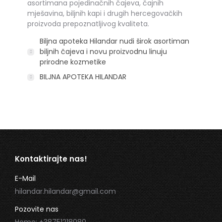
asortimana pojedinačnih čajeva, čajnih
mješavina, biljnih kapi i drugih hercegovačkih
proizvoda prepoznatljivog kvaliteta.
Biljna apoteka Hilandar nudi širok asortiman
biljnih čajeva i novu proizvodnu linuju
prirodne kozmetike
BILJNA APOTEKA HILANDAR
Kontaktirajte nas!
E-Mail
hilandar.hilandar@gmail.com
Pozovite nas