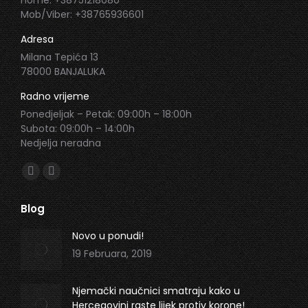
Home: +38751218080
Mob/Viber: +38765936601
Adresa
Milana Tepića 13
78000 BANJALUKA
Radno vrijeme
Ponedjeljak – Petak: 09:00h – 18:00h
Subota: 09:00h – 14:00h
Nedjelja neradna
Find us on:
Facebook
Instagram
page
page
Blog
opens
opens
in
in
Novo u ponudi!
new
new
19 Februara, 2019
window
window
Njemački naučnici smatraju kako u
Hercegovini raste lijek protiv korone!