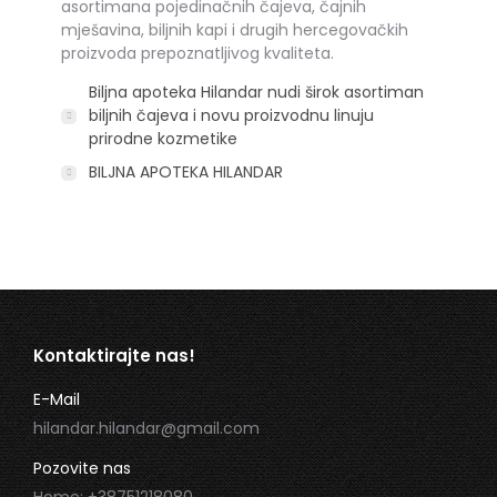
asortimana pojedinačnih čajeva, čajnih
mješavina, biljnih kapi i drugih hercegovačkih
proizvoda prepoznatljivog kvaliteta.
Biljna apoteka Hilandar nudi širok asortiman
biljnih čajeva i novu proizvodnu linuju
prirodne kozmetike
BILJNA APOTEKA HILANDAR
Kontaktirajte nas!
E-Mail
hilandar.hilandar@gmail.com
Pozovite nas