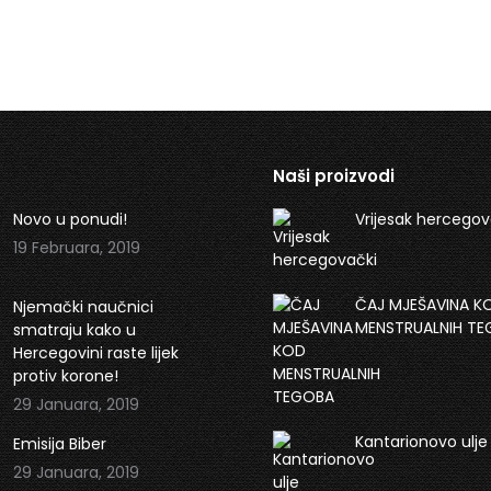
Naši proizvodi
Novo u ponudi!
Vrijesak hercegov
19 Februara, 2019
ČAJ MJEŠAVINA K
Njemački naučnici
MENSTRUALNIH T
smatraju kako u
Hercegovini raste lijek
protiv korone!
29 Januara, 2019
Kantarionovo ulje
Emisija Biber
29 Januara, 2019