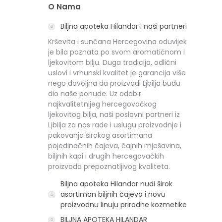
O Nama
Biljna apoteka Hilandar i naši partneri
Krševita i sunčana Hercegovina oduvijek
je bila poznata po svom aromatičnom i
ljekovitom bilju. Duga tradicija, odlični
uslovi i vrhunski kvalitet je garancija više
nego dovoljna da proizvodi Ljbilja budu
dio naše ponude. Uz odabir
najkvalitetnijeg hercegovačkog
ljekovitog bilja, naši poslovni partneri iz
Ljbilja za nas rade i uslugu proizvodnje i
pakovanja širokog asortimana
pojedinačnih čajeva, čajnih mješavina,
biljnih kapi i drugih hercegovačkih
proizvoda prepoznatljivog kvaliteta.
Biljna apoteka Hilandar nudi širok
asortiman biljnih čajeva i novu
proizvodnu linuju prirodne kozmetike
BILJNA APOTEKA HILANDAR