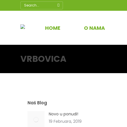
Search:
HOME
O NAMA
VRBOVICA
Naš Blog
Novo u ponudi!
19 Februara, 2019