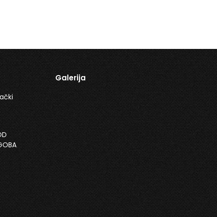
Galerija
ački
OD
EGOBA