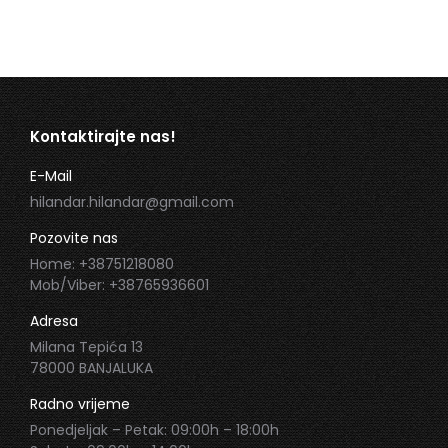
Kontaktirajte nas!
E-Mail
hilandar.hilandar@gmail.com
Pozovite nas
Home: +38751218080
Mob/Viber: +38765936601
Adresa
Milana Tepića 13
78000 BANJALUKA
Radno vrijeme
Ponedjeljak – Petak: 09:00h – 18:00h