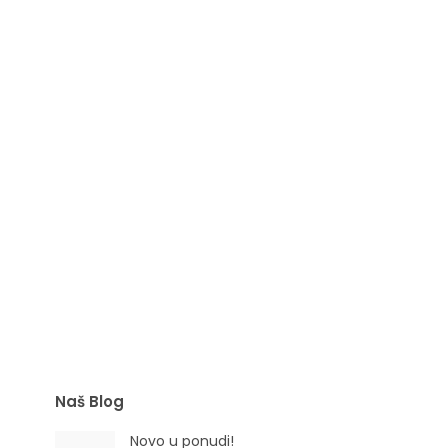
Eterično ulje Cedar crveni
(Juniperus virginiana L.)
Naš Blog
Novo u ponudi!