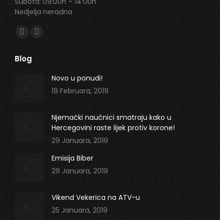
Subota: 09:00h – 14:00h
Nedjelja neradna
Find us on:
Facebook
Instagram
page
page
Blog
opens
opens
in
in
Novo u ponudi!
new
new
19 Februara, 2019
window
window
Njemački naučnici smatraju kako u
Hercegovini raste lijek protiv korone!
29 Januara, 2019
Emisija Biber
29 Januara, 2019
Vikend Vekerica na ATV-u
25 Januara, 2019