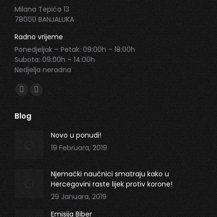
Milana Tepića 13
78000 BANJALUKA
Radno vrijeme
Ponedjeljak – Petak: 09:00h – 18:00h
Subota: 09:00h – 14:00h
Nedjelja neradna
Find us on:
Facebook
Instagram
page
page
Blog
opens
opens
in
in
Novo u ponudi!
new
new
19 Februara, 2019
window
window
Njemački naučnici smatraju kako u
Hercegovini raste lijek protiv korone!
29 Januara, 2019
Emisija Biber