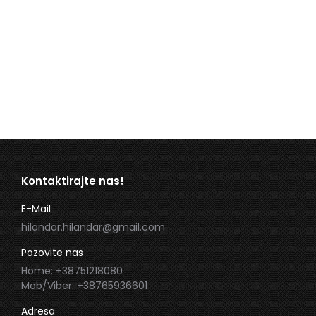
Uskoro u ponudi – veliki izbor
najkvalitetnijih eteričnih i baznih ulja, novi
proizvodi i proširen asortiman.
Pogledaj više
Kontaktirajte nas!
E-Mail
hilandar.hilandar@gmail.com
Pozovite nas
Home: +38751218080
Mob/Viber: +38765936601
Adresa