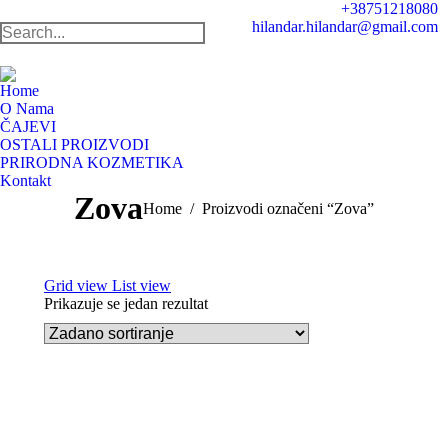
+38751218080
hilandar.hilandar@gmail.com
Search:
Facebo
In
page
pa
Home
opens
op
O Nama
in
in
ČAJEVI
OSTALI PROIZVODI
new
n
PRIRODNA KOZMETIKA
windo
w
Kontakt
Zova
You are here:
Home
Proizvodi označeni “Zova”
Grid view
List view
Prikazuje se jedan rezultat