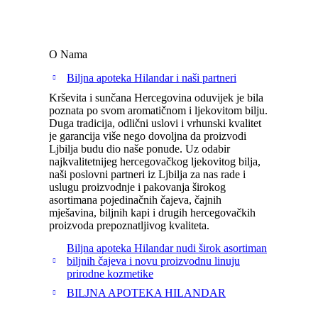
O Nama
Biljna apoteka Hilandar i naši partneri
Krševita i sunčana Hercegovina oduvijek je bila
poznata po svom aromatičnom i ljekovitom bilju.
Duga tradicija, odlični uslovi i vrhunski kvalitet
je garancija više nego dovoljna da proizvodi
Ljbilja budu dio naše ponude. Uz odabir
najkvalitetnijeg hercegovačkog ljekovitog bilja,
naši poslovni partneri iz Ljbilja za nas rade i
uslugu proizvodnje i pakovanja širokog
asortimana pojedinačnih čajeva, čajnih
mješavina, biljnih kapi i drugih hercegovačkih
proizvoda prepoznatljivog kvaliteta.
Biljna apoteka Hilandar nudi širok asortiman
biljnih čajeva i novu proizvodnu linuju
prirodne kozmetike
BILJNA APOTEKA HILANDAR