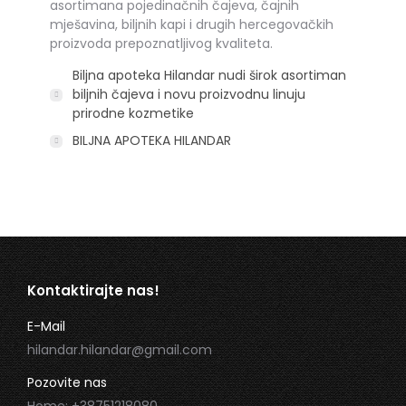
asortimana pojedinačnih čajeva, čajnih
mješavina, biljnih kapi i drugih hercegovačkih
proizvoda prepoznatljivog kvaliteta.
Biljna apoteka Hilandar nudi širok asortiman
biljnih čajeva i novu proizvodnu linuju
prirodne kozmetike
BILJNA APOTEKA HILANDAR
Kontaktirajte nas!
E-Mail
hilandar.hilandar@gmail.com
Pozovite nas