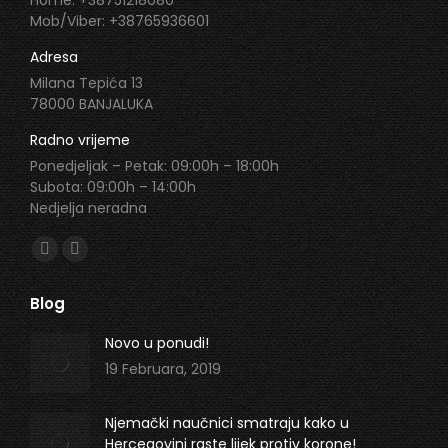
Home: +38751218080
Mob/Viber: +38765936601
Adresa
Milana Tepića 13
78000 BANJALUKA
Radno vrijeme
Ponedjeljak – Petak: 09:00h – 18:00h
Subota: 09:00h – 14:00h
Nedjelja neradna
Find us on:
Facebook
Instagram
page
page
Blog
opens
opens
in
in
Novo u ponudi!
new
new
19 Februara, 2019
window
window
Njemački naučnici smatraju kako u
Hercegovini raste lijek protiv korone!