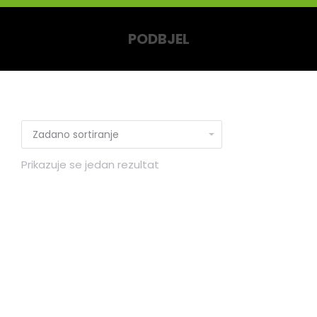
PODBJEL
You are here:
Prikazuje se jedan rezultat