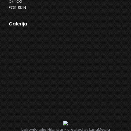
Galerija
Ljekovito bilje Hilandar - created by
LunaMedia