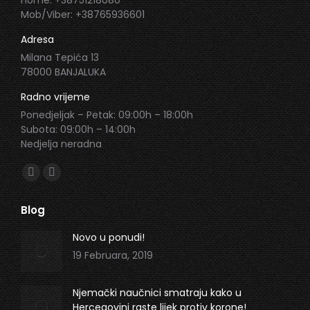
Home: +38751218080
Mob/Viber: +38765936601
Adresa
Milana Tepića 13
78000 BANJALUKA
Radno vrijeme
Ponedjeljak – Petak: 09:00h – 18:00h
Subota: 09:00h – 14:00h
Nedjelja neradna
Find us on:
Facebook
Instagram
page
page
Blog
opens
opens
in
in
Novo u ponudi!
new
new
19 Februara, 2019
window
window
Njemački naučnici smatraju kako u
Hercegovini raste lijek protiv korone!