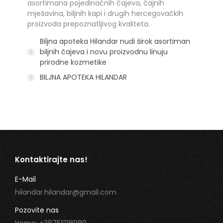
asortimana pojedinačnih čajeva, čajnih
mješavina, biljnih kapi i drugih hercegovačkih
proizvoda prepoznatljivog kvaliteta.
Biljna apoteka Hilandar nudi širok asortiman
biljnih čajeva i novu proizvodnu linuju
prirodne kozmetike
BILJNA APOTEKA HILANDAR
Kontaktirajte nas!
E-Mail
hilandar.hilandar@gmail.com
Pozovite nas