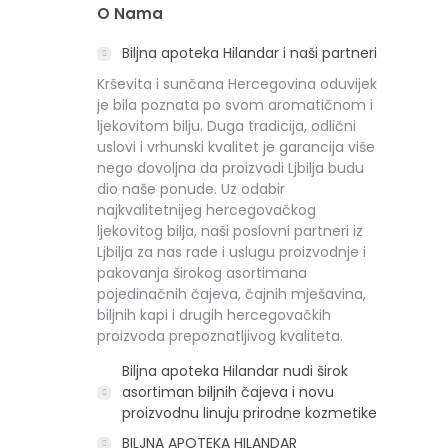
O Nama
Biljna apoteka Hilandar i naši partneri
Krševita i sunčana Hercegovina oduvijek
je bila poznata po svom aromatičnom i
ljekovitom bilju. Duga tradicija, odlični
uslovi i vrhunski kvalitet je garancija više
nego dovoljna da proizvodi Ljbilja budu
dio naše ponude. Uz odabir
najkvalitetnijeg hercegovačkog
ljekovitog bilja, naši poslovni partneri iz
Ljbilja za nas rade i uslugu proizvodnje i
pakovanja širokog asortimana
pojedinačnih čajeva, čajnih mješavina,
biljnih kapi i drugih hercegovačkih
proizvoda prepoznatljivog kvaliteta.
Biljna apoteka Hilandar nudi širok
asortiman biljnih čajeva i novu
proizvodnu linuju prirodne kozmetike
BILJNA APOTEKA HILANDAR