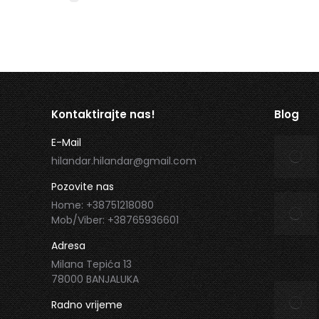
Kontaktirajte nas!
Blog
E-Mail
hilandar.hilandar@gmail.com
Pozovite nas
Home: +38751218080
Mob/Viber: +38765936601
Adresa
Milana Tepića 13
78000 BANJALUKA
Radno vrijeme