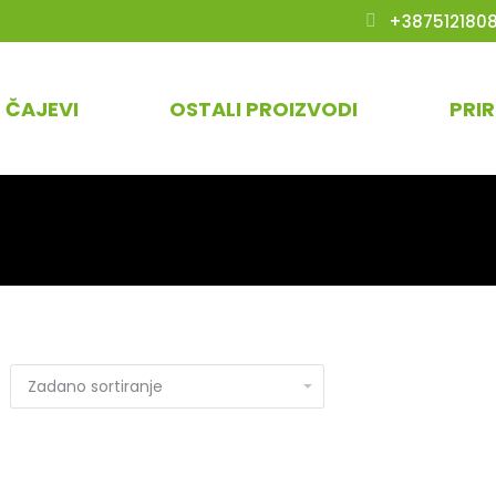
+387512180
ČAJEVI
OSTALI PROIZVODI
PRI