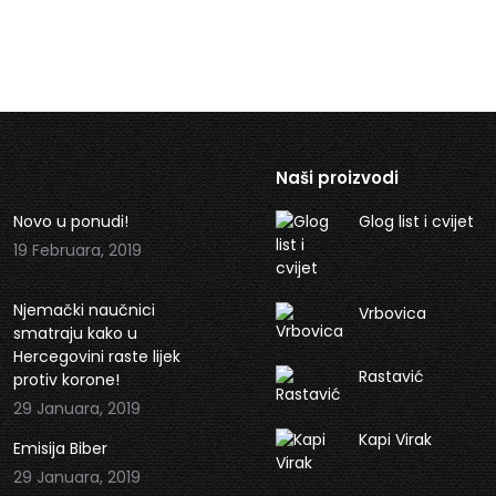
Naši proizvodi
Novo u ponudi!
Glog list i cvijet
19 Februara, 2019
Njemački naučnici
Vrbovica
smatraju kako u
Hercegovini raste lijek
Rastavić
protiv korone!
29 Januara, 2019
Kapi Virak
Emisija Biber
29 Januara, 2019