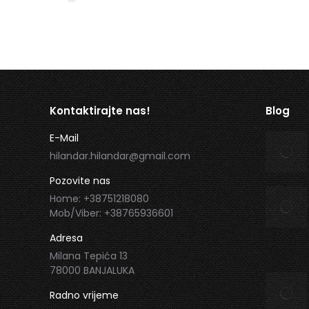
Kontaktirajte nas!
Blog
E-Mail
hilandar.hilandar@gmail.com
Pozovite nas
Home: +38751218080
Mob/Viber: +38765936601
Adresa
Milana Tepića 13
78000 BANJALUKA
Radno vrijeme