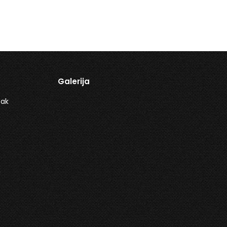
Galerija
sak
a