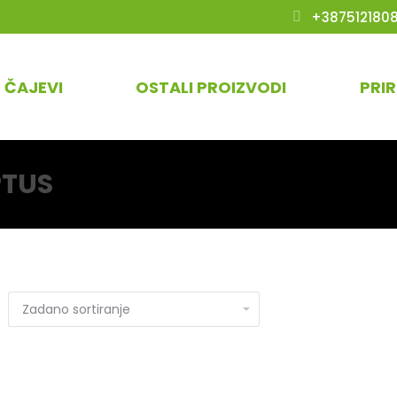
+387512180
ČAJEVI
OSTALI PROIZVODI
PRI
PTUS