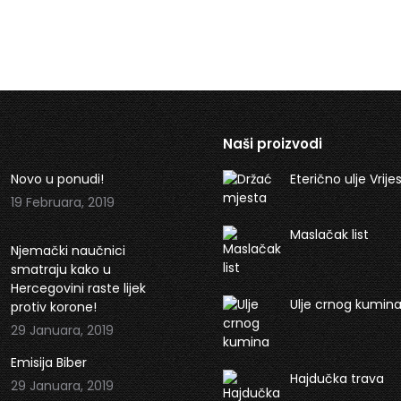
Naši proizvodi
Novo u ponudi!
Eterično ulje Vrije
19 Februara, 2019
Maslačak list
Njemački naučnici
smatraju kako u
Hercegovini raste lijek
Ulje crnog kumin
protiv korone!
29 Januara, 2019
Emisija Biber
Hajdučka trava
29 Januara, 2019