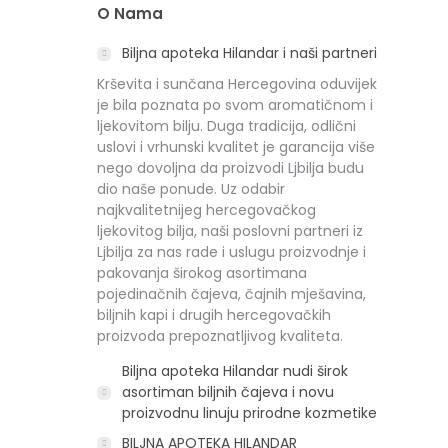
O Nama
Biljna apoteka Hilandar i naši partneri
Krševita i sunčana Hercegovina oduvijek
je bila poznata po svom aromatičnom i
ljekovitom bilju. Duga tradicija, odlični
uslovi i vrhunski kvalitet je garancija više
nego dovoljna da proizvodi Ljbilja budu
dio naše ponude. Uz odabir
najkvalitetnijeg hercegovačkog
ljekovitog bilja, naši poslovni partneri iz
Ljbilja za nas rade i uslugu proizvodnje i
pakovanja širokog asortimana
pojedinačnih čajeva, čajnih mješavina,
biljnih kapi i drugih hercegovačkih
proizvoda prepoznatljivog kvaliteta.
Biljna apoteka Hilandar nudi širok
asortiman biljnih čajeva i novu
proizvodnu linuju prirodne kozmetike
BILJNA APOTEKA HILANDAR