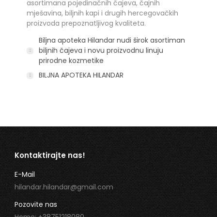
asortimana pojedinačnih čajeva, čajnih
mješavina, biljnih kapi i drugih hercegovačkih
proizvoda prepoznatljivog kvaliteta.
Biljna apoteka Hilandar nudi širok asortiman
biljnih čajeva i novu proizvodnu linuju
prirodne kozmetike
BILJNA APOTEKA HILANDAR
Kontaktirajte nas!
E-Mail
hilandar.hilandar@gmail.com
Pozovite nas