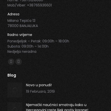
Home: +38751218080
Mob/Viber: +38765936601
Adresa
Milana Tepića 13
78000 BANJALUKA
Radno vrijeme
Ponedjeljak – Petak: 09:00h – 18:00h
Subota: 09:00h – 14:00h
Nedjelja neradna
Find us on:
Facebook
Instagram
page
page
Blog
opens
opens
in
in
Novo u ponudi!
new
new
19 Februara, 2019
window
window
Njemački naučnici smatraju kako u
Hercegovini raste lijek protiv korone!