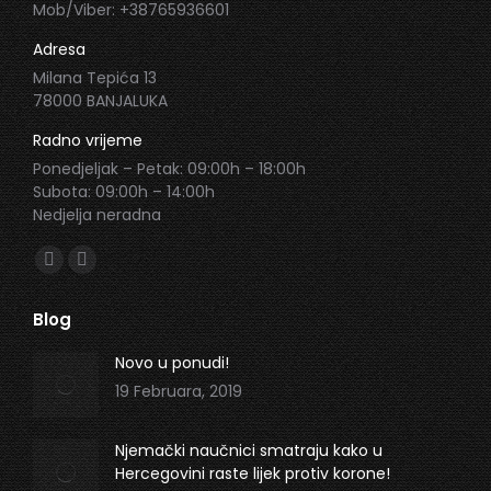
Mob/Viber: +38765936601
Adresa
Milana Tepića 13
78000 BANJALUKA
Radno vrijeme
Ponedjeljak – Petak: 09:00h – 18:00h
Subota: 09:00h – 14:00h
Nedjelja neradna
Find us on:
Facebook
Instagram
page
page
Blog
opens
opens
in
in
Novo u ponudi!
new
new
19 Februara, 2019
window
window
Njemački naučnici smatraju kako u
Hercegovini raste lijek protiv korone!