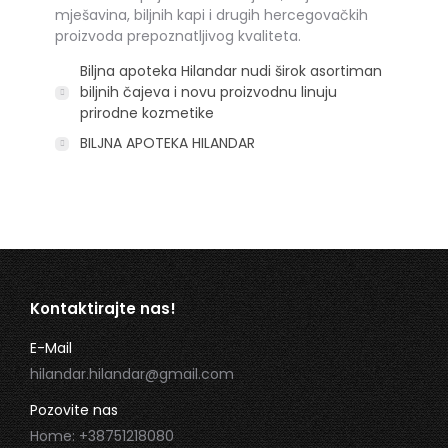
mješavina, biljnih kapi i drugih hercegovačkih
proizvoda prepoznatljivog kvaliteta.
Biljna apoteka Hilandar nudi širok asortiman
biljnih čajeva i novu proizvodnu linuju
prirodne kozmetike
BILJNA APOTEKA HILANDAR
Kontaktirajte nas!
E-Mail
hilandar.hilandar@gmail.com
Pozovite nas
Home: +38751218080