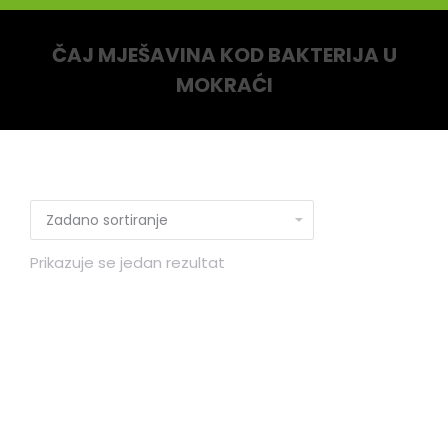
ČAJ MJEŠAVINA KOD BAKTERIJA U
MOKRAĆI
You are here:
Prikazuje se jedan rezultat