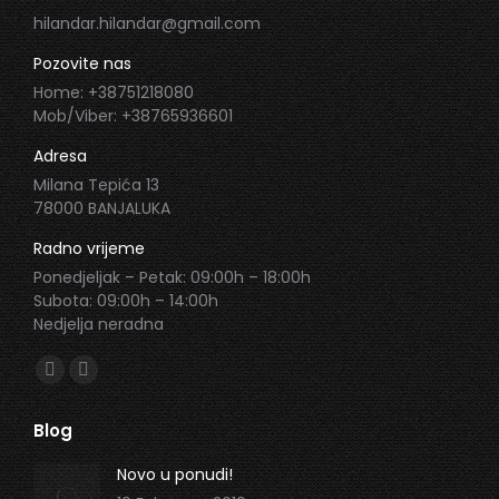
hilandar.hilandar@gmail.com
Pozovite nas
Home: +38751218080
Mob/Viber: +38765936601
Adresa
Milana Tepića 13
78000 BANJALUKA
Radno vrijeme
Ponedjeljak – Petak: 09:00h – 18:00h
Subota: 09:00h – 14:00h
Nedjelja neradna
Find us on:
Facebook
Instagram
page
page
Blog
opens
opens
in
in
Novo u ponudi!
new
new