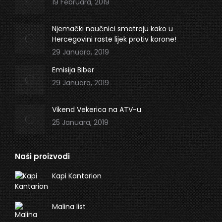
19 Februara, 2019
window
window
Njemački naučnici smatraju kako u
Hercegovini raste lijek protiv korone!
29 Januara, 2019
Emisija Biber
29 Januara, 2019
Vikend Vekerica na ATV-u
25 Januara, 2019
Naši proizvodi
Kapi Kantarion
Malina list