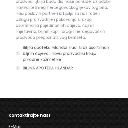
proizvodi Ljbilja budu dio naše ponude. Uz odabir
najkvalitetnijeg hercegovačkog ljekovitog bilja,
naši poslovni partneri iz Ljbilja za nas rade i
uslugu proizvodnje i pakovanja širokog
asortimana pojedinačnih čajeva, čajnih
mješavina, biljnih kapi i drugih hercegovačkih
proizvoda prepoznatljivog kvaliteta.
Biljna apoteka Hilandar nudi širok asortiman
biljnih čajeva i novu proizvodnu linuju
prirodne kozmetike
BILJNA APOTEKA HILANDAR
Kontaktirajte nas!
E-Mail