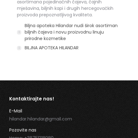
asortimana pojedinačnih čajeva, čajnih
mješavina, biljnih kapi i drugih hercegovačkih
proizvoda prepoznatljivog kvaliteta.
Biljna apoteka Hilandar nudi širok asortiman
biljnih čajeva i novu proizvodnu linuju
prirodne kozmetike
BILJNA APOTEKA HILANDAR
Kontaktirajte nas!
E-Mail
hilandar.hilandar@gmail.com
Pozovite nas