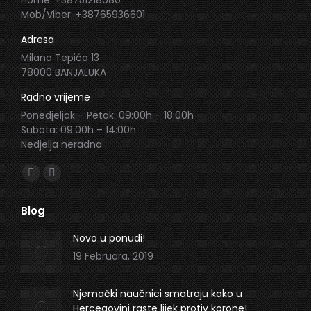
Home: +38751218080
Mob/Viber: +38765936601
Adresa
Milana Tepića 13
78000 BANJALUKA
Radno vrijeme
Ponedjeljak – Petak: 09:00h – 18:00h
Subota: 09:00h – 14:00h
Nedjelja neradna
Find us on:
Facebook
Instagram
page
page
Blog
opens
opens
in
in
Novo u ponudi!
new
new
19 Februara, 2019
window
window
Njemački naučnici smatraju kako u
Hercegovini raste lijek protiv korone!