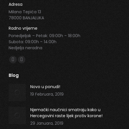
Adresa
Milana Tepića 13
78000 BANJALUKA
Radno vrijeme
Ponedjeljak – Petak: 09:00h – 18:00h
Subota: 09:00h – 14:00h
Nedjelja neradna
Find us on:
Facebook
Instagram
page
page
Blog
opens
opens
in
in
Novo u ponudi!
new
new
19 Februara, 2019
window
window
Njemački naučnici smatraju kako u
Hercegovini raste lijek protiv korone!
29 Januara, 2019