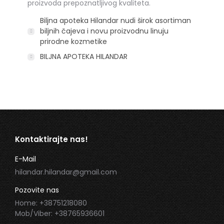
proizvoda prepoznatljivog kvaliteta.
Biljna apoteka Hilandar nudi širok asortiman
biljnih čajeva i novu proizvodnu linuju
prirodne kozmetike
BILJNA APOTEKA HILANDAR
Kontaktirajte nas!
E-Mail
hilandar.hilandar@gmail.com
Pozovite nas
Home: +38751218080
Mob/Viber: +38765936601